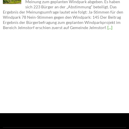
Ergebnis der Bürgerbefragung zum geplanten Windparkprojekt im
Bereich Jelmstorf erschien zuerst auf Gemeinde Jelmstorf.
[...]
Bürgerbefragung zum geplanten Windparkprojekt im Bereich
Jelmstorf
EnBW-Windpark Jelmstorf Im Süden der Gemeinde
Jelmstorf plant die EnBW vier Windenergieanlagen der
7-Megawatt-Klasse mit einer Gesamtleistung von rund
28 Megawatt, die voraussichtlich im Herbst 2029 in
Betrieb gehen sollen. Die Windenergieanlagen werden
eine Nabenhöhe von etwa 175 Metern haben und einen
Rotordurchmesser von ca. 170 Metern. Aktell befindet sich das
Projekt im Genehmigungsverfahren beim … Bürgerbefragung zum
geplanten Windparkprojekt im Bereich Jelmstorf weiterlesen → Der
Beitrag Bürgerbefragung zum geplanten Windparkprojekt im Bereich
Jelmstorf erschien zuerst auf Gemeinde Jelmstorf.
[...]