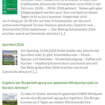
Tagen nicht zu kurz kommen. Angetreten wird
am Freitag um 10.30 Uhr auf dem Schützenplatz, um die noch
amtierende Majestät Torsten Diminoi abzuholen. Gestärkt und …
Schützenfest 2026 weiterlesen → Der Beitrag Schützenfest 2026
erschien zuerst auf Gemeinde Jelmstorf.
[...]
Sportfest 2026
Am Samstag, 13.06.2026 findet wieder das Jelmstorfer
Sportfest statt. Es gibt: Kleinfeldturnier – Musik –
Speisen und Getränke – Kinderbelustigung – Kaffee und
Kuchen – Hüpfburg Kommt doch und macht alle mit!
Der Beitrag Sportfest 2026 erschien zuerst auf
Gemeinde Jelmstorf.
[...]
Ergebnis der Bürgerbefragung zum geplanten Windparkprojekt im
Bereich Jelmstorf
Zu dem im Süden Jelmstorfs geplanten EnBW-Windpark
wurde eine Bürgerbefragung durchgeführt. Die Bürger
konnten an 2 Tagen am letzten Wochenende ihre
Meinung zum geplanten Windpark abgeben. Es haben
sich 223 Bürger an der „Abstimmung“ beteiligt. Das
Ergebnis der Meinungsumfrage lautet wie folgt: Ja-Stimmen für den
Windpark 78 Nein-Stimmen gegen den Windpark: 145 Der Beitrag