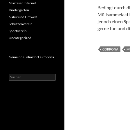
Glasfaser Internet
Bedingt durch d
Kindergarten
Müllsammelaktio
Natur und Umwelt
jedoch einen Sp
Schützenverein
gerne tun und di
Sportverein
Uncategorized
CORPONA
M
Gemeinde Jelmstorf
>
Corona
Suche
nach: