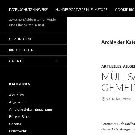
DATENSCHUTZHINWEISE
HUNDESPORTVEREIN JELMSTORF
COOKIE-RIC
zwischen Addenstorfer Heide
und Elbe-Seiten-Kanal
GEMEINDERAT
Archiv der Kat
KINDERGARTEN
GALERIE
AKTUELLES
,
ALLGE
MÜLLS
GEMEI
KATEGORIEN
Aktuelles
21. MÄRZ 2020
Allgemein
Amtliche Bekanntmachung
Bürger-Blogs
Corona
Corona: >>> Die Mülls
Gerne dürfen Bürger ih
Feuerwehr