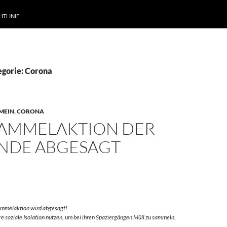
HTLINIE
egorie: Corona
MEIN
,
CORONA
AMMELAKTION DER
NDE ABGESAGT
ammelaktion wird abgesagt!
re soziale Isolation nutzen, um bei ihren Spaziergängen Müll zu sammeln.