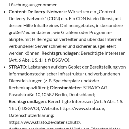
Löschung ausgenommen.
Content-Delivery-Network:
Wir setzen ein „Content-
Delivery-Network“ (CDN) ein. Ein CDN ist ein Dienst, mit
dessen Hilfe Inhalte eines Onlineangebotes, insbesondere
große Mediendateien, wie Grafiken oder Programm-
Skripte, mit Hilfe regional verteilter und über das Internet
verbundener Server schneller und sicherer ausgeliefert
werden können;
Rechtsgrundlagen
: Berechtigte Interessen
(Art. 6 Abs. 1 S. 1 lit. f) DSGVO).
STRATO
: Leistungen auf dem Gebiet der Bereitstellung von
informationstechnischer Infrastruktur und verbundenen
Dienstleistungen (z. B. Speicherplatz und/oder
Rechenkapazitäten);
Dienstanbieter
: STRATO AG,
Pascalstraße 10,10587 Berlin, Deutschland;
Rechtsgrundlagen
: Berechtigte Interessen (Art. 6 Abs. 1 S.
1 lit. f) DSGVO); Website: https://www.strato.de;
Datenschutzerklärung:
https://www.strato.de/datenschutz/.
Auftragsverarbeitungsvertrag: Wird vom Dienstanbieter