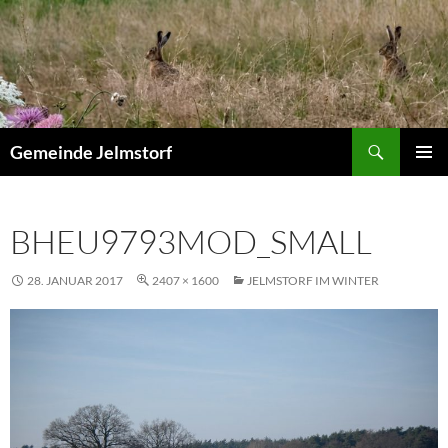
Zum
Inhalt
springen
Suchen
Gemeinde Jelmstorf
PRIMÄR
MENÜ
BHEU9793MOD_SMALL
28. JANUAR 2017
2407 × 1600
JELMSTORF IM WINTER