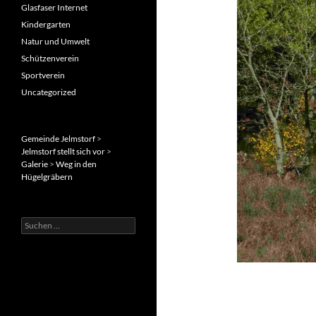
Glasfaser Internet
Kindergarten
Natur und Umwelt
Schützenverein
Sportverein
Uncategorized
Gemeinde Jelmstorf
>
Jelmstorf stellt sich vor
>
Galerie
>
Weg in den
Hügelgräbern
Suche
nach: