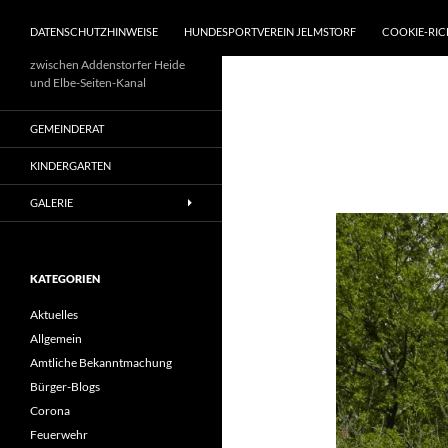
DATENSCHUTZHINWEISE
HUNDESPORTVEREIN JELMSTORF
COOKIE-RIC
zwischen Addenstorfer Heide
und Elbe-Seiten-Kanal
GEMEINDERAT
KINDERGARTEN
GALERIE
KATEGORIEN
Aktuelles
Allgemein
Amtliche Bekanntmachung
Bürger-Blogs
Corona
Feuerwehr