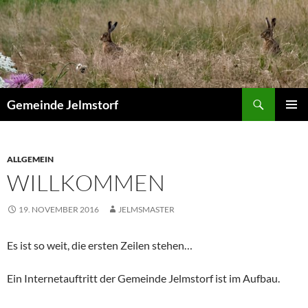
Zum
Inhalt
springen
Suchen
Gemeinde Jelmstorf
PRIMÄR
MENÜ
ALLGEMEIN
WILLKOMMEN
19. NOVEMBER 2016
JELMSMASTER
Es ist so weit, die ersten Zeilen stehen…
Ein Internetauftritt der Gemeinde Jelmstorf ist im Aufbau.