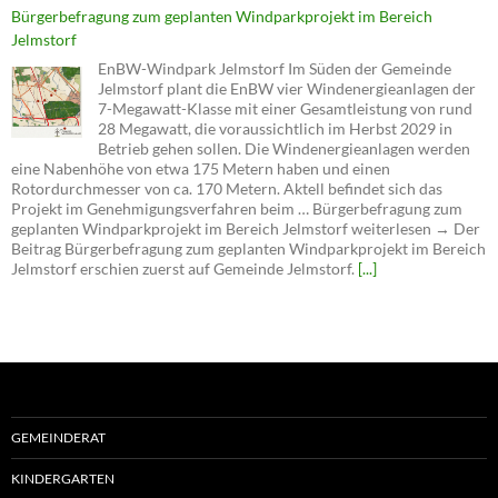
Bürgerbefragung zum geplanten Windparkprojekt im Bereich
Jelmstorf
EnBW-Windpark Jelmstorf Im Süden der Gemeinde
Jelmstorf plant die EnBW vier Windenergieanlagen der
7-Megawatt-Klasse mit einer Gesamtleistung von rund
28 Megawatt, die voraussichtlich im Herbst 2029 in
Betrieb gehen sollen. Die Windenergieanlagen werden
eine Nabenhöhe von etwa 175 Metern haben und einen
Rotordurchmesser von ca. 170 Metern. Aktell befindet sich das
Projekt im Genehmigungsverfahren beim … Bürgerbefragung zum
geplanten Windparkprojekt im Bereich Jelmstorf weiterlesen → Der
Beitrag Bürgerbefragung zum geplanten Windparkprojekt im Bereich
Jelmstorf erschien zuerst auf Gemeinde Jelmstorf.
[...]
GEMEINDERAT
KINDERGARTEN