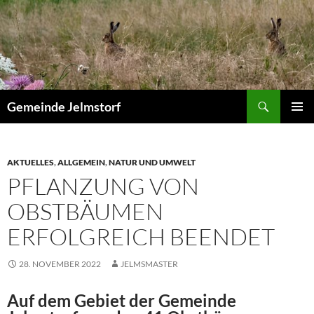
Zum
Inhalt
springen
Suchen
Gemeinde Jelmstorf
PRIMÄR
MENÜ
AKTUELLES
,
ALLGEMEIN
,
NATUR UND UMWELT
PFLANZUNG VON
OBSTBÄUMEN
ERFOLGREICH BEENDET
28. NOVEMBER 2022
JELMSMASTER
Auf dem Gebiet der Gemeinde