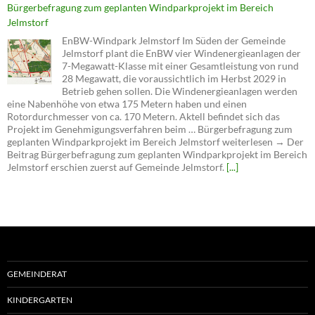
Bürgerbefragung zum geplanten Windparkprojekt im Bereich
Jelmstorf
EnBW-Windpark Jelmstorf Im Süden der Gemeinde
Jelmstorf plant die EnBW vier Windenergieanlagen der
7-Megawatt-Klasse mit einer Gesamtleistung von rund
28 Megawatt, die voraussichtlich im Herbst 2029 in
Betrieb gehen sollen. Die Windenergieanlagen werden
eine Nabenhöhe von etwa 175 Metern haben und einen
Rotordurchmesser von ca. 170 Metern. Aktell befindet sich das
Projekt im Genehmigungsverfahren beim … Bürgerbefragung zum
geplanten Windparkprojekt im Bereich Jelmstorf weiterlesen → Der
Beitrag Bürgerbefragung zum geplanten Windparkprojekt im Bereich
Jelmstorf erschien zuerst auf Gemeinde Jelmstorf.
[...]
GEMEINDERAT
KINDERGARTEN