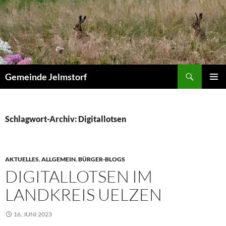
Zum
Inhalt
springen
Suchen
Gemeinde Jelmstorf
PRIMÄR
MENÜ
Schlagwort-Archiv: Digitallotsen
AKTUELLES
,
ALLGEMEIN
,
BÜRGER-BLOGS
DIGITALLOTSEN IM
LANDKREIS UELZEN
16. JUNI 2023