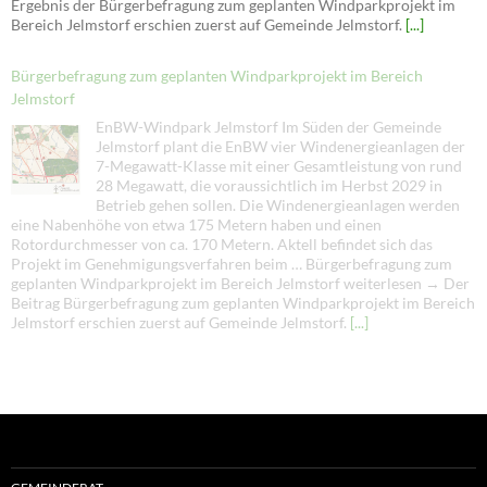
Ergebnis der Bürgerbefragung zum geplanten Windparkprojekt im
Bereich Jelmstorf erschien zuerst auf Gemeinde Jelmstorf.
[...]
Bürgerbefragung zum geplanten Windparkprojekt im Bereich
Jelmstorf
EnBW-Windpark Jelmstorf Im Süden der Gemeinde
Jelmstorf plant die EnBW vier Windenergieanlagen der
7-Megawatt-Klasse mit einer Gesamtleistung von rund
28 Megawatt, die voraussichtlich im Herbst 2029 in
Betrieb gehen sollen. Die Windenergieanlagen werden
eine Nabenhöhe von etwa 175 Metern haben und einen
Rotordurchmesser von ca. 170 Metern. Aktell befindet sich das
Projekt im Genehmigungsverfahren beim … Bürgerbefragung zum
geplanten Windparkprojekt im Bereich Jelmstorf weiterlesen → Der
Beitrag Bürgerbefragung zum geplanten Windparkprojekt im Bereich
Jelmstorf erschien zuerst auf Gemeinde Jelmstorf.
[...]