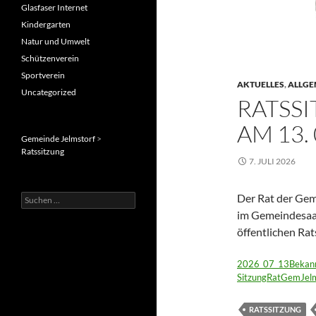
Glasfaser Internet
Kindergarten
Natur und Umwelt
Schützenverein
Sportverein
AKTUELLES
,
ALLGE
Uncategorized
RATSS
AM 13. 
Gemeinde Jelmstorf
>
Ratssitzung
7. JULI 2026
Der Rat der Gem
Suche
nach:
im Gemeindesaal 
öffentlichen Rat
2026_07_13Bekan
SitzungRatGemJelm
RATSSITZUNG