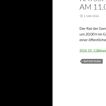
AM 11.
1. MAI 2026
Der Rat der Gem
um 20.00 h im Ge
einer öffentlich
2026_05_11Bekann
RATSSITZUNG