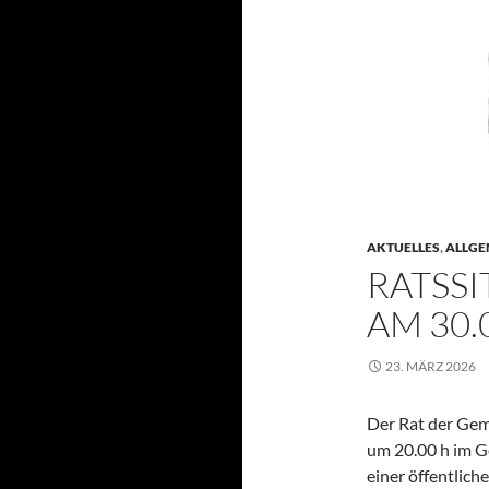
AKTUELLES
,
ALLGE
RATSS
AM 30.
23. MÄRZ 2026
Der Rat der Gem
um 20.00 h im Ge
einer öffentlich