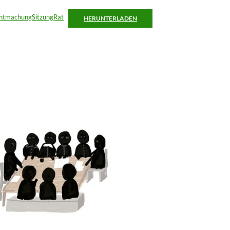
tmachungSitzungRat
HERUNTERLADEN