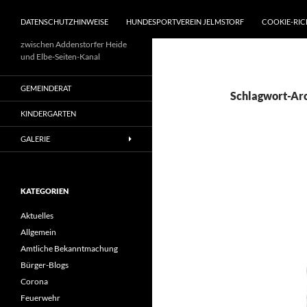
DATENSCHUTZHINWEISE
HUNDESPORTVEREIN JELMSTORF
COOKIE-RIC
zwischen Addenstorfer Heide
und Elbe-Seiten-Kanal
GEMEINDERAT
Schlagwort-Arc
KINDERGARTEN
GALERIE
KATEGORIEN
Aktuelles
Allgemein
Amtliche Bekanntmachung
Bürger-Blogs
Corona
Feuerwehr