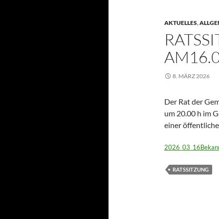
AKTUELLES
,
ALLGE
RATSS
AM16.0
8. MÄRZ 2026
Der Rat der Gem
um 20.00 h im Ge
einer öffentlich
2026_03_16Bekann
RATSSITZUNG