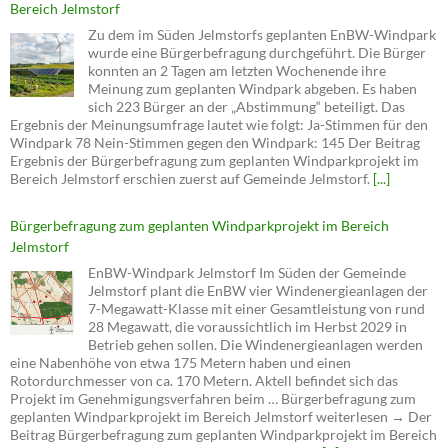
Bereich Jelmstorf
Zu dem im Süden Jelmstorfs geplanten EnBW-Windpark
wurde eine Bürgerbefragung durchgeführt. Die Bürger
konnten an 2 Tagen am letzten Wochenende ihre
Meinung zum geplanten Windpark abgeben. Es haben
sich 223 Bürger an der „Abstimmung“ beteiligt. Das
Ergebnis der Meinungsumfrage lautet wie folgt: Ja-Stimmen für den
Windpark 78 Nein-Stimmen gegen den Windpark: 145 Der Beitrag
Ergebnis der Bürgerbefragung zum geplanten Windparkprojekt im
Bereich Jelmstorf erschien zuerst auf Gemeinde Jelmstorf.
[...]
Bürgerbefragung zum geplanten Windparkprojekt im Bereich
Jelmstorf
EnBW-Windpark Jelmstorf Im Süden der Gemeinde
Jelmstorf plant die EnBW vier Windenergieanlagen der
7-Megawatt-Klasse mit einer Gesamtleistung von rund
28 Megawatt, die voraussichtlich im Herbst 2029 in
Betrieb gehen sollen. Die Windenergieanlagen werden
eine Nabenhöhe von etwa 175 Metern haben und einen
Rotordurchmesser von ca. 170 Metern. Aktell befindet sich das
Projekt im Genehmigungsverfahren beim … Bürgerbefragung zum
geplanten Windparkprojekt im Bereich Jelmstorf weiterlesen → Der
Beitrag Bürgerbefragung zum geplanten Windparkprojekt im Bereich