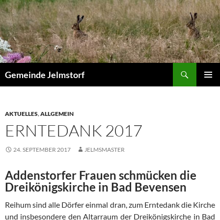
Zum
Inhalt
springen
Suchen
Gemeinde Jelmstorf
PRIMÄR
MENÜ
AKTUELLES
,
ALLGEMEIN
ERNTEDANK 2017
24. SEPTEMBER 2017
JELMSMASTER
Addenstorfer Frauen schmücken die
Dreikönigskirche in Bad Bevensen
Reihum sind alle Dörfer einmal dran, zum Erntedank die Kirche
und insbesondere den Altarraum der Dreikönigskirche in Bad