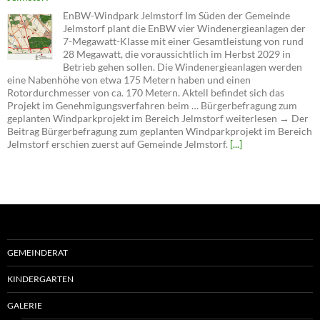
EnBW-Windpark Jelmstorf Im Süden der Gemeinde
Jelmstorf plant die EnBW vier Windenergieanlagen der
7-Megawatt-Klasse mit einer Gesamtleistung von rund
28 Megawatt, die voraussichtlich im Herbst 2029 in
Betrieb gehen sollen. Die Windenergieanlagen werden
eine Nabenhöhe von etwa 175 Metern haben und einen
Rotordurchmesser von ca. 170 Metern. Aktell befindet sich das
Projekt im Genehmigungsverfahren beim … Bürgerbefragung zum
geplanten Windparkprojekt im Bereich Jelmstorf weiterlesen → Der
Beitrag Bürgerbefragung zum geplanten Windparkprojekt im Bereich
Jelmstorf erschien zuerst auf Gemeinde Jelmstorf.
[...]
GEMEINDERAT
KINDERGARTEN
GALERIE