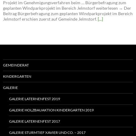
Projekt im Genehmigungsverfahren beim … Bürgerbefragung zum
geplanten Windparkprojekt im Bereich Jelmstorf weiterlesen → Der
Beitrag Bürgerbefragung zum geplanten Windparkprojekt im Bereich
Jelmstorf erschien zuerst auf Gemeinde Jelmstorf.
[...]
GEMEINDERAT
KINDERGARTEN
GALERIE
GALERIE LATERNENFEST 2019
GALERIE HOLZBAUAKTION KINDERGARTEN 2019
GALERIE LATERNENFEST 2017
GALERIE STURMTIEF XAVIER UND CO. – 2017