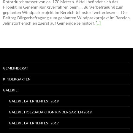
Rotordurchmesser von ca. 170 Metern. Aktell befindet sich das
Projekt im Genehmigungsverfahren beim … Bürgerbefragung zum
geplanten Windparkprojekt im Bereich Jelmstorf weiterlesen → Der
Beitrag Bürgerbefragung zum geplanten Windparkprojekt im Bereich
Jelmstorf erschien zuerst auf Gemeinde Jelmstorf.
[...]
GEMEINDERAT
KINDERGARTEN
GALERIE
GALERIE LATERNENFEST 2019
GALERIE HOLZBAUAKTION KINDERGARTEN 2019
GALERIE LATERNENFEST 2017