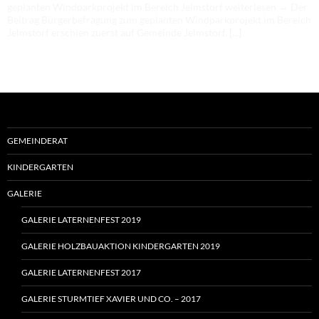
geplanten Windparkprojekt im Bereich Jelmstorf weiterlesen → Der
Beitrag Bürgerbefragung zum geplanten Windparkprojekt im Bereich
Jelmstorf erschien zuerst auf Gemeinde Jelmstorf.
[...]
GEMEINDERAT
KINDERGARTEN
GALERIE
GALERIE LATERNENFEST 2019
GALERIE HOLZBAUAKTION KINDERGARTEN 2019
GALERIE LATERNENFEST 2017
GALERIE STURMTIEF XAVIER UND CO. – 2017