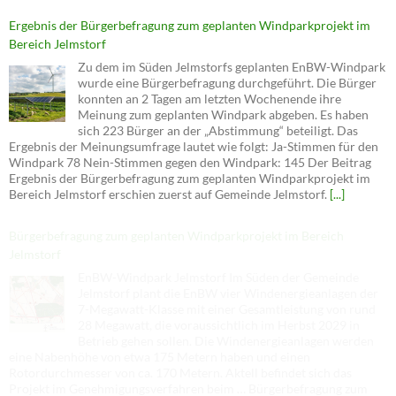
Ergebnis der Bürgerbefragung zum geplanten Windparkprojekt im
Bereich Jelmstorf
Zu dem im Süden Jelmstorfs geplanten EnBW-Windpark
wurde eine Bürgerbefragung durchgeführt. Die Bürger
konnten an 2 Tagen am letzten Wochenende ihre
Meinung zum geplanten Windpark abgeben. Es haben
sich 223 Bürger an der „Abstimmung“ beteiligt. Das
Ergebnis der Meinungsumfrage lautet wie folgt: Ja-Stimmen für den
Windpark 78 Nein-Stimmen gegen den Windpark: 145 Der Beitrag
Ergebnis der Bürgerbefragung zum geplanten Windparkprojekt im
Bereich Jelmstorf erschien zuerst auf Gemeinde Jelmstorf.
[...]
Bürgerbefragung zum geplanten Windparkprojekt im Bereich
Jelmstorf
EnBW-Windpark Jelmstorf Im Süden der Gemeinde
Jelmstorf plant die EnBW vier Windenergieanlagen der
7-Megawatt-Klasse mit einer Gesamtleistung von rund
28 Megawatt, die voraussichtlich im Herbst 2029 in
Betrieb gehen sollen. Die Windenergieanlagen werden
eine Nabenhöhe von etwa 175 Metern haben und einen
Rotordurchmesser von ca. 170 Metern. Aktell befindet sich das
Projekt im Genehmigungsverfahren beim … Bürgerbefragung zum