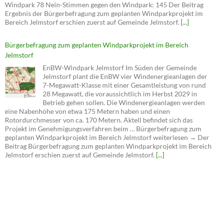
Bürgerbefragung zum geplanten Windparkprojekt im Bereich
Jelmstorf
EnBW-Windpark Jelmstorf Im Süden der Gemeinde
Jelmstorf plant die EnBW vier Windenergieanlagen der
7-Megawatt-Klasse mit einer Gesamtleistung von rund
28 Megawatt, die voraussichtlich im Herbst 2029 in
Betrieb gehen sollen. Die Windenergieanlagen werden
eine Nabenhöhe von etwa 175 Metern haben und einen
Rotordurchmesser von ca. 170 Metern. Aktell befindet sich das
Projekt im Genehmigungsverfahren beim … Bürgerbefragung zum
geplanten Windparkprojekt im Bereich Jelmstorf weiterlesen → Der
Beitrag Bürgerbefragung zum geplanten Windparkprojekt im Bereich
Jelmstorf erschien zuerst auf Gemeinde Jelmstorf.
[...]
Ratssitzung der Gemeinde am 13. 07. 2026
Der Rat der Gemeinde trifft sich am Montag, 13.07.2026
um 20.00 h im Gemeindesaal (Kindergarten),
Bruchtorfer Str. 8 zu einer öffentlichen Ratssitzung. Der
Beitrag Ratssitzung der Gemeinde am 13. 07. 2026
erschien zuerst auf Gemeinde Jelmstorf.
[...]