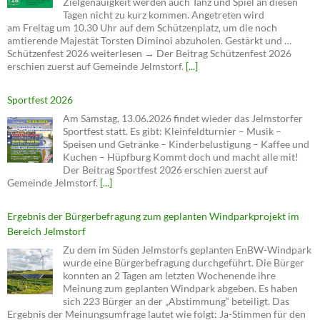
erschien zuerst auf Gemeinde Jelmstorf.
[...]
Sportfest 2026
Am Samstag, 13.06.2026 findet wieder das Jelmstorfer
Sportfest statt. Es gibt: Kleinfeldturnier – Musik –
Speisen und Getränke – Kinderbelustigung – Kaffee und
Kuchen – Hüpfburg Kommt doch und macht alle mit!
Der Beitrag Sportfest 2026 erschien zuerst auf
Gemeinde Jelmstorf.
[...]
Ergebnis der Bürgerbefragung zum geplanten Windparkprojekt im
Bereich Jelmstorf
Zu dem im Süden Jelmstorfs geplanten EnBW-Windpark
wurde eine Bürgerbefragung durchgeführt. Die Bürger
konnten an 2 Tagen am letzten Wochenende ihre
Meinung zum geplanten Windpark abgeben. Es haben
sich 223 Bürger an der „Abstimmung“ beteiligt. Das
Ergebnis der Meinungsumfrage lautet wie folgt: Ja-Stimmen für den
Windpark 78 Nein-Stimmen gegen den Windpark: 145 Der Beitrag
Ergebnis der Bürgerbefragung zum geplanten Windparkprojekt im
Bereich Jelmstorf erschien zuerst auf Gemeinde Jelmstorf.
[...]