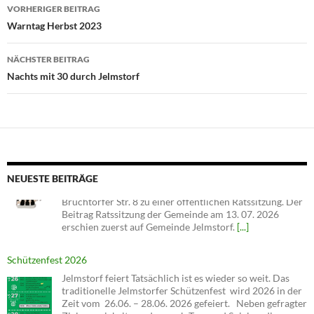
Beitragsnavigation
VORHERIGER BEITRAG
Warntag Herbst 2023
NÄCHSTER BEITRAG
Nachts mit 30 durch Jelmstorf
NEUESTE BEITRÄGE
Schützenfest 2026
Jelmstorf feiert Tatsächlich ist es wieder so weit. Das
traditionelle Jelmstorfer Schützenfest wird 2026 in der
Zeit vom 26.06. – 28.06. 2026 gefeiert. Neben gefragter
Zielgenauigkeit werden auch Tanz und Spiel an diesen
Tagen nicht zu kurz kommen. Angetreten wird
am Freitag um 10.30 Uhr auf dem Schützenplatz, um die noch
amtierende Majestät Torsten Diminoi abzuholen. Gestärkt und …
Schützenfest 2026 weiterlesen → Der Beitrag Schützenfest 2026