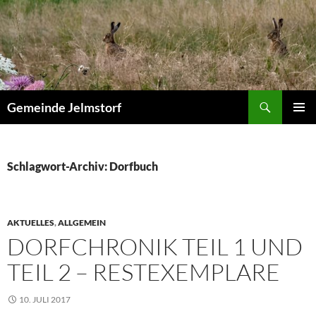
Zum
Inhalt
springen
Suchen
Gemeinde Jelmstorf
PRIMÄR
MENÜ
Schlagwort-Archiv: Dorfbuch
AKTUELLES
,
ALLGEMEIN
DORFCHRONIK TEIL 1 UND
TEIL 2 – RESTEXEMPLARE
10. JULI 2017