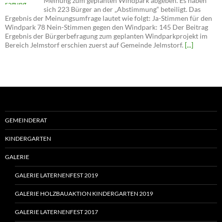
Meinung zum geplanten Windpark abgeben. Es haben
sich 223 Bürger an der „Abstimmung“ beteiligt. Das
Ergebnis der Meinungsumfrage lautet wie folgt: Ja-Stimmen für den
Windpark 78 Nein-Stimmen gegen den Windpark: 145 Der Beitrag
Ergebnis der Bürgerbefragung zum geplanten Windparkprojekt im
Bereich Jelmstorf erschien zuerst auf Gemeinde Jelmstorf.
[...]
GEMEINDERAT
KINDERGARTEN
GALERIE
GALERIE LATERNENFEST 2019
GALERIE HOLZBAUAKTION KINDERGARTEN 2019
GALERIE LATERNENFEST 2017