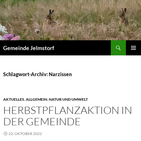
Zum
Inhalt
springen
Suchen
Gemeinde Jelmstorf
PRIMÄR
MENÜ
Schlagwort-Archiv: Narzissen
AKTUELLES
,
ALLGEMEIN
,
NATUR UND UMWELT
HERBSTPFLANZAKTION IN
DER GEMEINDE
22. OKTOBER 2022