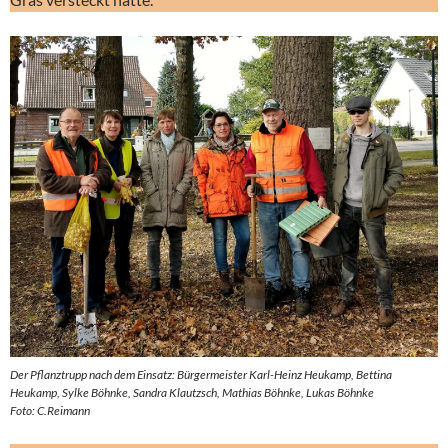
Der Pflanztrupp nach dem Einsatz: Bürgermeister Karl-Heinz Heukamp, Bettina
Heukamp, Sylke Böhnke, Sandra Klautzsch, Mathias Böhnke, Lukas Böhnke
Foto: C.Reimann