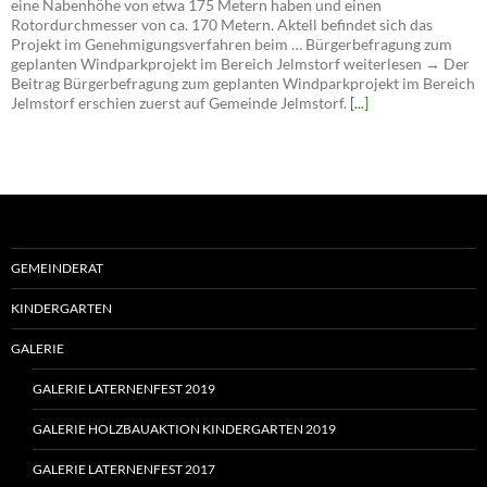
eine Nabenhöhe von etwa 175 Metern haben und einen
Rotordurchmesser von ca. 170 Metern. Aktell befindet sich das
Projekt im Genehmigungsverfahren beim … Bürgerbefragung zum
geplanten Windparkprojekt im Bereich Jelmstorf weiterlesen → Der
Beitrag Bürgerbefragung zum geplanten Windparkprojekt im Bereich
Jelmstorf erschien zuerst auf Gemeinde Jelmstorf.
[...]
GEMEINDERAT
KINDERGARTEN
GALERIE
GALERIE LATERNENFEST 2019
GALERIE HOLZBAUAKTION KINDERGARTEN 2019
GALERIE LATERNENFEST 2017