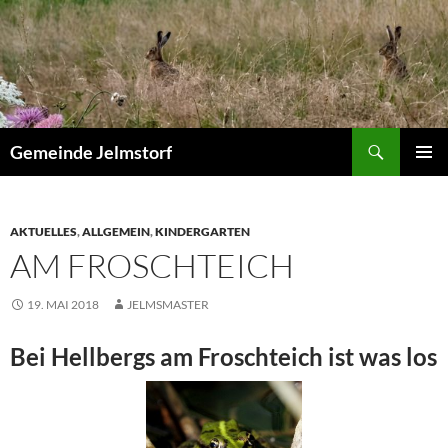
Zum
Inhalt
springen
Suchen
Gemeinde Jelmstorf
PRIMÄR
MENÜ
AKTUELLES
,
ALLGEMEIN
,
KINDERGARTEN
AM FROSCHTEICH
19. MAI 2018
JELMSMASTER
Bei Hellbergs am Froschteich ist was los