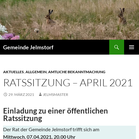
Zum
Inhalt
springen
Suchen
Gemeinde Jelmstorf
PRIMÄR
MENÜ
AKTUELLES
,
ALLGEMEIN
,
AMTLICHE BEKANNTMACHUNG
RATSSITZUNG – APRIL 2021
29. MÄRZ 2021
JELMSMASTER
Einladung zu einer öffentlichen
Ratssitzung
Der Rat der Gemeinde Jelmstorf trifft sich am
Mittwoch
,
07.04.2021, 20.00 Uhr