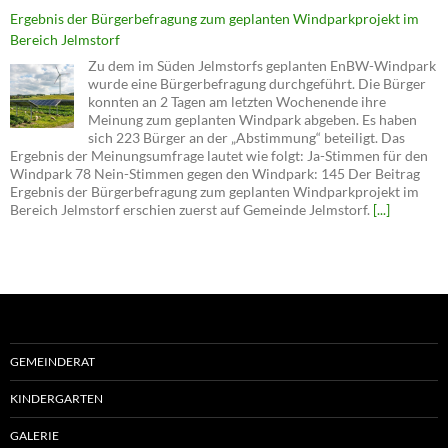
Ergebnis der Bürgerbefragung zum geplanten Windparkprojekt im
Bereich Jelmstorf
Zu dem im Süden Jelmstorfs geplanten EnBW-Windpark
wurde eine Bürgerbefragung durchgeführt. Die Bürger
konnten an 2 Tagen am letzten Wochenende ihre
Meinung zum geplanten Windpark abgeben. Es haben
sich 223 Bürger an der „Abstimmung“ beteiligt. Das
Ergebnis der Meinungsumfrage lautet wie folgt: Ja-Stimmen für den
Windpark 78 Nein-Stimmen gegen den Windpark: 145 Der Beitrag
Ergebnis der Bürgerbefragung zum geplanten Windparkprojekt im
Bereich Jelmstorf erschien zuerst auf Gemeinde Jelmstorf.
[...]
GEMEINDERAT
KINDERGARTEN
GALERIE