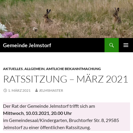
Zum
Inhalt
springen
Suchen
Gemeinde Jelmstorf
PRIMÄR
MENÜ
AKTUELLES
,
ALLGEMEIN
,
AMTLICHE BEKANNTMACHUNG
RATSSITZUNG – MÄRZ 2021
1. MÄRZ 2021
JELMSMASTER
Der Rat der Gemeinde Jelmstorf trifft sich am
Mittwoch
,
10.03.2021
,
20.00
Uhr
im Gemeindesaal/Kindergarten, Bruchtorfer Str. 8, 29585
Jelmstorf zu einer öffentlichen Ratssitzung.